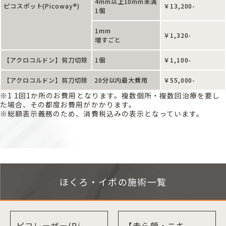
4mm以上10mm未満
ピコスポット(Picoway®)
￥13,200-
1個
1mm
￥1,320-
増すごと
【アクロコルドン】剪刀切除
1個
￥1,100-
【アクロコルドン】剪刀切除 20分以内最大費用
￥55,000-
※1 1回1か所のお費用となります。複数個所・複数回治療を要し
た場合、その都度お費用がかかります。
※総額表示義務のため、消費税込みの表示となっています。
ほくろ・イボの施術一覧
ピコレーザー(Pi
【赤ら顔・ニキ