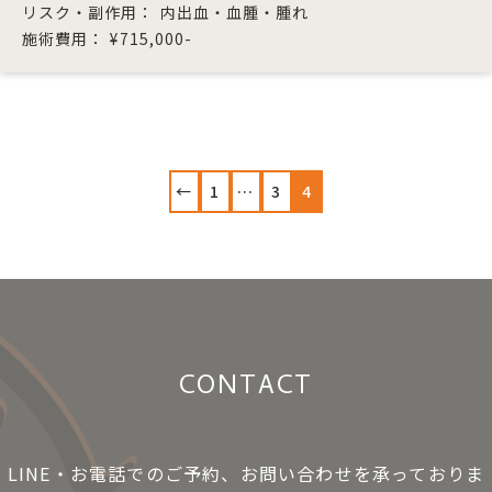
リスク・副作用：
内出血・血腫・腫れ
施術費用：
¥715,000-
投
稿
の
←
1
…
3
4
ペ
ー
ジ
送
り
CONTACT
LINE・お電話でのご予約、お問い合わせを承っておりま