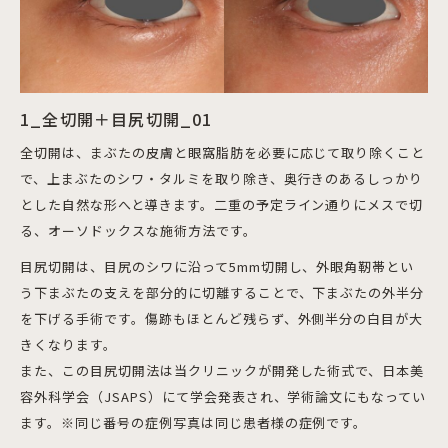
1_全切開＋目尻切開_01
全切開は、まぶたの皮膚と眼窩脂肪を必要に応じて取り除くこと
で、上まぶたのシワ・タルミを取り除き、
奥行きのあるしっかり
とした自然な形へと導きます
。二重の予定ライン通りにメスで切
る、オーソドックスな施術方法です。
目尻切開は、目尻のシワに沿って5mm切開し、外眼角靭帯とい
う下まぶたの支えを部分的に切離することで、下まぶたの外半分
を下げる手術です。傷跡もほとんど残らず、外側半分の白目が大
きくなります。
また、この目尻切開法は当クリニックが開発した術式で、日本美
容外科学会（JSAPS）にて学会発表され、学術論文にもなってい
ます。※同じ番号の症例写真は同じ患者様の症例です。