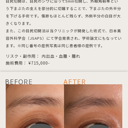
目尻切開は、目尻のシワに沿って5mm切開し、外眼角靭帯とい
う下まぶたの支えを部分的に切離することで、下まぶたの外半分
を下げる手術です。傷跡もほとんど残らず、外側半分の白目が大
きくなります。
また、この目尻切開法は当クリニックが開発した術式で、日本美
容外科学会（JSAPS）にて学会発表され、学術論文にもなってい
ます。※同じ番号の症例写真は同じ患者様の症例です。
リスク・副作用：
内出血・血腫・腫れ
施術費用：
¥715,000-
BEFORE
AFTER