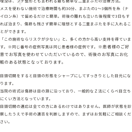
埋没は、プチ整形とも言われる最も簡単な二重まぶたの治療方法。
メスを使わない施術で治療時間も約30分、まぶたの1～3個所を糸（ナ
イロン糸）で留めるだけと簡単。術後の腫れも泣いた後程度で3日もす
れば治まり、傷跡も残さず簡単に理想とする二重まぶたを手に入れるこ
とができます。
「この施術ならリスクが少ない」と、多くの方から高い支持を得ていま
※患者様のご好
す。※同じ番号の症例写真は同じ患者様の症例です。
意でお写真を使わせていただいているので、術後のお写真にお化
粧のある状態となっております。
目頭切開をすると目頭の形態をシャープにしてすっきりとした目元にな
ります。
当院の術式は傷跡は目の淵に沿っており、一般的なＺ法にくらべ目立ち
にくい方法となっています。
目頭切開の適応は全ての方にあるわけではありません。医師が状態を診
察したうえで手術の適否を判断しますので、まずはお気軽にご相談くだ
さい。