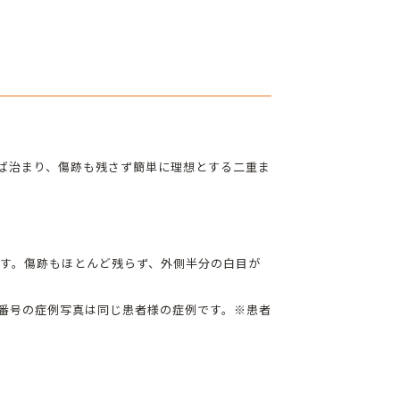
れば治まり、傷跡も残さず簡単に理想とする二重ま
です。傷跡もほとんど残らず、外側半分の白目が
じ番号の症例写真は同じ患者様の症例です。※患者