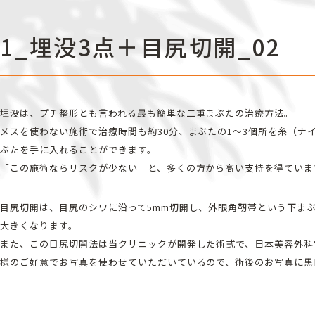
1_埋没3点＋目尻切開_02
埋没は、プチ整形とも言われる最も簡単な二重まぶたの治療方法。
メスを使わない施術で治療時間も約30分、まぶたの1～3個所を糸（
ぶたを手に入れることができます。
「この施術ならリスクが少ない」と、多くの方から高い支持を得ていま
目尻切開は、目尻のシワに沿って5mm切開し、外眼角靭帯という下ま
大きくなります。
また、この目尻切開法は当クリニックが開発した術式で、日本美容外科
様のご好意でお写真を使わせていただいているので、術後のお写真に黒