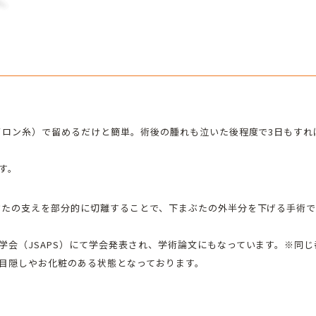
ナイロン糸）で留めるだけと簡単。術後の腫れも泣いた後程度で3日もす
す。
ぶたの支えを部分的に切離することで、下まぶたの外半分を下げる手術
学会（JSAPS）にて学会発表され、学術論文にもなっています。※同
目隠しやお化粧のある状態となっております。