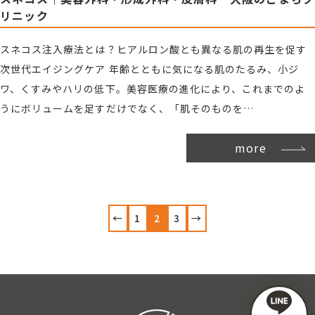
リニック
スネコス注入療法とは？ヒアルロン酸とも異なる肌の再生を促す
次世代エイジングケア 年齢とともに気になる肌のたるみ、小ジ
ワ、くすみやハリの低下。美容医療の進化により、これまでのよ
うにボリュームを足すだけでなく、「肌そのものを…
more
投
←
1
2
3
→
稿
の
ペ
ー
ジ