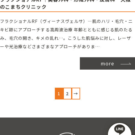
のこまちクリニック
フラクショナルRF（ヴィーナスヴェルサ）―肌のハリ・毛穴・ニ
キビ跡にアプローチする高周波治療 年齢とともに感じる肌のたる
み、毛穴の開き、キメの乱れ…。こうした肌悩みに対し、レーザ
ーや光治療などさまざまなアプローチがありま…
more
投
1
2
→
稿
の
ペ
ー
ジ