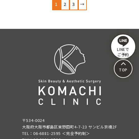
1
2
3
→
ペ
ー
ジ
送
り
LINEで
ご予約
TOP
〒534-0024
大阪府大阪市都島区東野田町4-7-23 サンビル京橋2F
TEL：06-6881-2595 ＜完全予約制＞